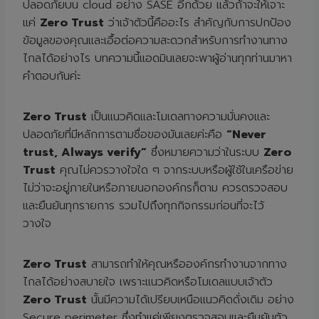
ปลอดภัยบน cloud อย่าง SASE อีกด้วย แล้วถ้าจะให้เจาะ
แค่
Zero Trust
ว่าเจ้าตัวนี้คืออะไร สำคัญกับการปกป้อง
ข้อมูลของคุณและเอื้อต่อความสะดวกสำหรับการทำงานทาง
ไกลได้อย่างไร บทความนี้แอดมินเลยจะพาผู้อ่านทุกท่านมาหา
คำตอบกันค่ะ
Zero Trust
เป็นแนวคิดและโมเดลทางความมั่นคงและ
ปลอดภัยที่มีหลักการตามชื่อของมันเลยค่ะคือ
“
Never
trust, Always verify”
ซึ่งหมายความว่าในระบบ
Zero
Trust
คุณไม่ควรวางใจใด ๆ จากระบบหรือผู้ใช้ในเครือข่าย
ไม่ว่าจะอยู่ภายในหรือภายนอกองค์กรก็ตาม ควรตรวจสอบ
และยืนยันทุกรายการ รวมไปถึงทุกกิจกรรมก่อนที่จะไว้
วางใจ
Zero Trust
สามารถทำให้คุณหรือองค์กรทำงานจากทาง
ไกลได้อย่างสบายใจ เพราะแนวคิดหรือโมเดลแบบเจ้าตัว
Zero Trust
นั้นมีความได้เปรียบเหนือแนวคิดดั่งเดิม อย่าง
Secure perimeter ซึ่งทำแค่เพียงตรวจสอบและยืนยันตัว