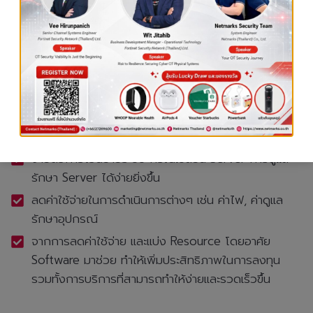
ช่วยให้มีการจัดการแบบรวมศูนย์ (Centralize
Management) สามารถบริหารจัดการ server ทั้งหมด
ได้จากจุดเดียว
มีความยืดหยุ่นในการบริหารจัดการ เช่น การเพิ่ม server
ใหม่ การเพิ่ม resource ให้กับ virtual server แต่ละ
เครื่อง หรือการยกเลิกใช้งาน server สามารถทำได้ง่าย
ขึ้น
ง่ายต่อการโอนย้ายระบบ กรณีเปลี่ยน Server การดูแล
รักษา Server ได้ง่ายยิ่งขึ้น
ลดค่าใช้จ่ายในการดำเนินการต่างๆ เช่น ค่าไฟ, ค่าดูแล
รักษาอุปกรณ์
จากการลดค่าใช้จ่าย และแบ่ง Resource โดยอาศัย
Software มาช่วย ทำให้เพิ่มประสิทธิภาพในการลงทุน
รวมทั้งการบริการที่สามารถทำให้ง่ายและรวดเร็วขึ้น