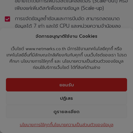
ขยายได้โดยการเพิ่มโฮสต์ในคลัสเตอร์ (Scale-out) หรือ
เพียงแค่เพิ่มดิสก์เพื่อขยายข้อมูล (Scale-up)
การขจัดข้อมูลซ้ำซ้อนและการบีบอัด สามารถลดขนาด
ข้อมูลได้ 7 เท่า และใช้ CPU และหน่วยความจำน้อยลง
ลบการเข้ารหัส เพิ่มพื้นที่จัดเก็บมากกว่า 100% ใน
จัดการอนุญาติใช้งาน Cookies
Network RAID
เว็บไซต์ www.netmarks.co.th มีการใช้งานเทคโนโลยีคุกกี้ หรือ
คุณภาพการบริการ (QOS) ควบคุม จำกัด และตรวจ
เทคโนโลยีอื่นที่มีลักษณะใกล้เคียงกันกับคุกกี้ บนเว็บไซต์ของเรา โปรด
สอบการใช้งาน IOPS ของแต่ละ VM
ศึกษา นโยบายการใช้คุกกี้ และ นโยบายความเป็นส่วนตัวของข้อมูล
ก่อนใช้บริการเว็บไซต์ ได้ที่ลิงค์ด้านล่าง
บริการสุขภาพ vSAN สามารถตรวจสอบความเข้ากันได้
ของฮาร์ดแวร์ประสิทธิภาพรายงานความจุในการจัดเก็บที่
ยอมรับ
แสดงโดยตรงบนหน้า Vmware Vcenter Server
การเข้าถึง ISCSI สามารถเชื่อมต่อ ISCSI กับ Physical
ปฏิเสธ
Server
ดูรายละเอียด
เชื่อมต่อโดยตรง 2 โหนด โหนดที่สองสามารถเชื่อมต่อ
ได้โดยตรงโดยไม่ต้องใช้สวิตช์ช่วยประหยัดค่าใช้จ่ายได้
นโยบายการใช้คุกกี้
นโยบายความเป็นส่วนตัวของข้อมูล
ถึง 20%