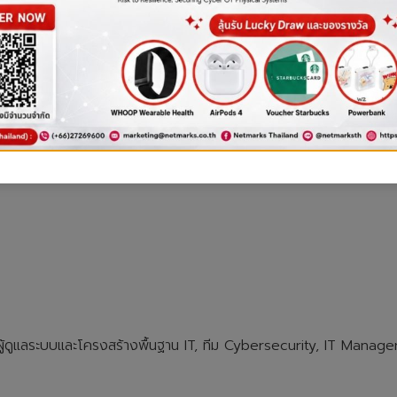
งปกป้ององค์กร เพื่อช่วยให้คุณก้าวเข้าสู่ AI Transformati
m/r/webinarAIsecurity
, ผู้ดูแลระบบและโครงสร้างพื้นฐาน IT, ทีม Cybersecurity, IT Mana