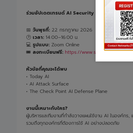
ร่วมอัปเดตเทรนด์ AI Security และเรียนรู้แนวทา
📅
วันพุธที่:
22 กรกฎาคม 2026
🕑
เวลา:
14:00–16:00 น.
💻
รูปแบบ:
Zoom Online
🎟️
ลงทะเบียนฟรี:
https://www.surveymonkey.co
หัวข้อที่คุณจะได้พบ
• Today AI
• AI Attack Surface
• The Check Point AI Defense Plane
งานนี้เหมาะกับใคร
?
ผู้บริหารและทีมงานที่กำลังวางแผนใช้งาน AI ในองค์กร
รวมถึงทุกองค์กรที่ต้องการใช้ AI อย่างปลอดภัย