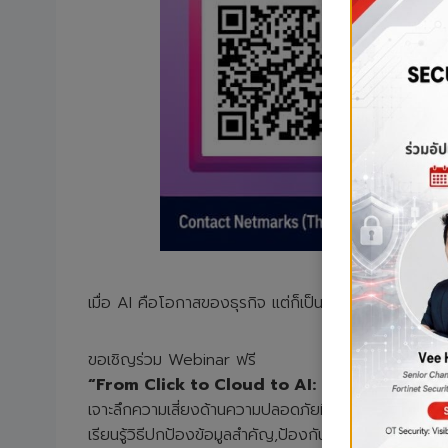
เมื่อ AI คือโอกาสของธุรกิจ แต่ก็เป็นความเสี่ยงรูปแบบให
ขอเชิญร่วม Webinar ฟรี
“From Click to Cloud to AI: Securing Your
เจาะลึกความเสี่ยงด้านความปลอดภัยที่มาพร้อมกับการใช้
เรียนรู้วิธีปกป้องข้อมูลสำคัญ,ป้องกันการโจมตีผ่านค