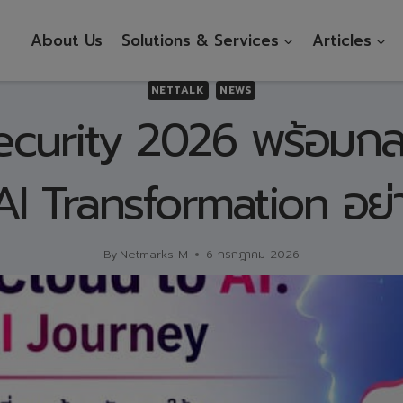
About Us
Solutions & Services
Articles
NETTALK
NEWS
Security 2026 พร้อมก
่ AI Transformation อย่า
By
Netmarks M
6 กรกฎาคม 2026