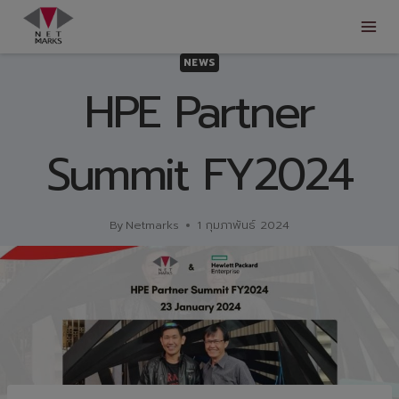
Skip
to
content
NEWS
HPE Partner
Summit FY2024
By
Netmarks
1 กุมภาพันธ์ 2024