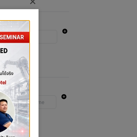
To
GPA
ertification