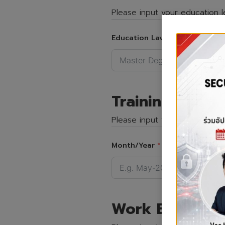
Please input your education le
Education Lavel
Institute
Training/Speci
Please input your training/spe
Month/Year
Su
Work Experien