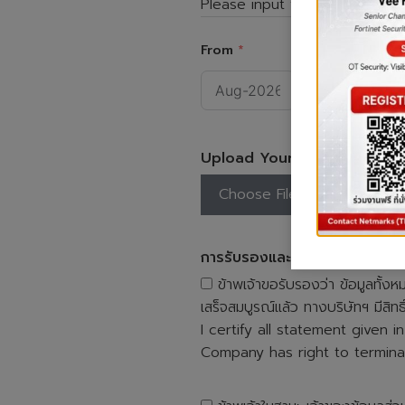
Please input your experience
From
To
Upload Your Resume in PD
Choose File
การรับรองและการให้ความยินยอ
ข้าพเจ้าขอรับรองว่า ข้อมูลทั้
เสร็จสมบูรณ์แล้ว ทางบริษัทฯ มีสิท
I certify all statement given 
Company has right to termin