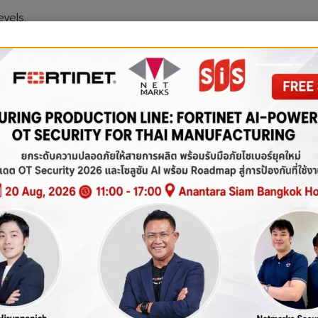
vels.
 Name
Major Subject
Attended From
Attended 
al Courses
cial courses.
bject/Course
Institute/Company
C
ces