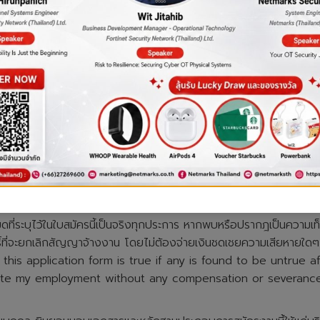
s from Present to Past
Company Name
Position
Starting Salary
Final 
F
ม
งหมดที่ระบุไว้ในใบสมัครนี้เป็นจริงทุกประการ หากพบหรือปรากฎเป็นควา
ธิ์ที่จะยกเลิกสัญญาจ้างงาน โดยไม่ต้องจ่ายเงินชดเชยความเสียหายใดๆ 
in this application form is true if any is found to be untrue
ate my employment without any compensation or severance