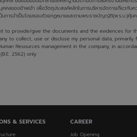
่วนบุคคล ยินยอมมอบเอกสารและหลักฐานประกอบการสมัครงานนี้ให้แก่บริษ
นบุคคลของข้าพเจ้า เพื่อวัตถุประสงค์หลักในการบริหารจัดการเกี่ยวกับ
ป็นการจำเป็นโดยชอบด้วยกฏหมายและตามพระราชบัญญัติ(พ.ร.บ.)คุ้ม
nt to provide/give the documents and the evidences for thi
y to collect, use or disclose my personal data, primarily
 Human Resources management in the company, in accorda
(B.E. 2562) only.
ONS & SERVICES
CAREER
tructure
Job Opening