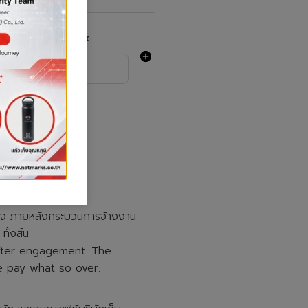
Salary
Remark
มเท็จ ภายหลังกระบวนการจ้างงาน
ทั้งสิ้น
 after engagement. The
 pay what so over.