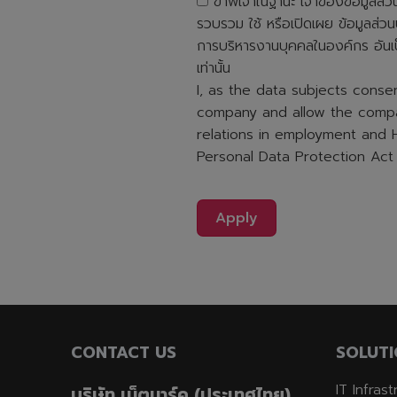
ข้าพเจ้าในฐานะ เจ้าของข้อมูลส
รวบรวม ใช้ หรือเปิดเผย ข้อมูลส่ว
การบริหารงานบุคคลในองค์กร อันเ
เท่านั้น
I, as the data subjects conse
company and allow the compan
relations in employment and
Personal Data Protection Act 
Apply
CONTACT US
SOLUTI
IT Infras
บริษัท เน็ตมาร์ค (ประเทศไทย)