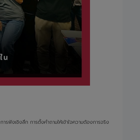
่การฟังเชิงลึก การตั้งคำถามให้เข้าใจความต้องการจริง