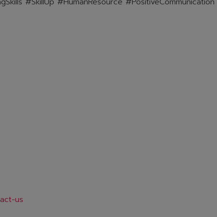
gSkills
#SkillUp
#HumanResource
#PositiveCommunication
tact-us