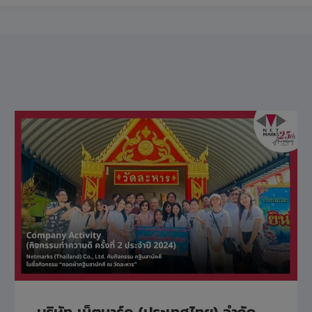
บริษัท เน็ตมาร์ค (ประเทศไทย) จำกัด