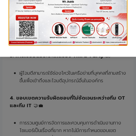
อุปกรณ์ OT รุ่นเก่าที่ถูกใช้มานานก่อนที่จะมีการให้ความ
สำคัญกับความปลอดภัยทางไซเบอร์ มักไม่มีระบบ
ควบคุมความปลอดภัยที่เหมาะสม เช่น เซ็นเซอร์ที่ติดตั้ง
บนวาล์วและเชื่อมต่อกับเครือข่ายภายในที่ไม่มีระบบ
ควบคุมความปลอดภัย
3. การเชื่อมต่อระยะไกลของ Third-Party
🌐🔗
ผู้โจมตีสามารถใช้ช่องโหว่ในเครือข่ายที่บุคคลที่สามสร้าง
ขึ้นเพื่อเข้าถึงและโจมตีอุปกรณ์อื่นในองค์กร
4. ขอบเขตความรับผิดชอบที่ไม่ชัดเจนระหว่างทีม OT
และทีม IT
🤝💼
การรวมศูนย์การจัดการและควบคุมการดำเนินงานทาง
ไซเบอร์เป็นเรื่องที่ยาก หากไม่มีการกำหนดขอบเขต