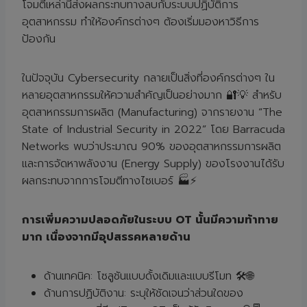
โจมตีเหล่านี้ส่งผลกระทบทางลบกับระบบปฏิบัติการ
อุตสาหกรรม ทำให้องค์กรต่างๆ ต้องเริ่มมองหาวิธีการ
ป้องกัน
ในปัจจุบัน Cybersecurity กลายเป็นสิ่งที่องค์กรต่างๆ ใน
หลายอุตสาหกรรมให้ความสำคัญเป็นอย่างมาก 🔐💡 สำหรับ
อุตสาหกรรมการผลิต (Manufacturing) จากรายงาน “The
State of Industrial Security in 2022” โดย Barracuda
Networks พบว่าประมาณ 90% ของอุตสาหกรรมการผลิต
และการจัดหาพลังงาน (Energy Supply) ของโรงงานได้รับ
ผลกระทบจากการโจมตีทางไซเบอร์ 🏭⚡
การเพิ่มความปลอดภัยในระบบ OT นั้นมีความท้าทาย
มาก เนื่องจากมีอุปสรรคหลายด้าน
ด้านเทคนิค: โซลูชันแบบดั้งเดิมและแบบรีโมท 🛠️🌐
ด้านการปฏิบัติงาน: ระบุให้ชัดเจนว่าส่วนใดของ