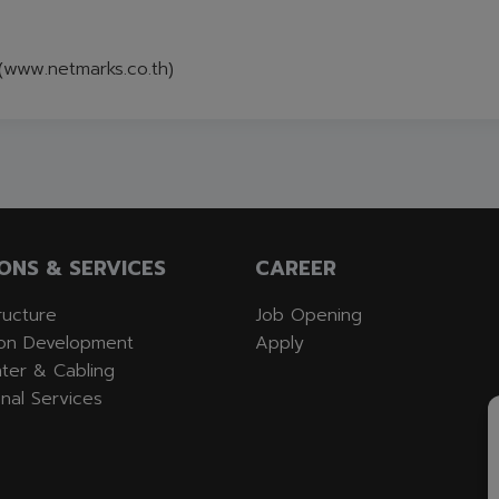
ด (www.netmarks.co.th)
ONS & SERVICES
CAREER
tructure
Job Opening
ion Development
Apply
ter & Cabling
nal Services