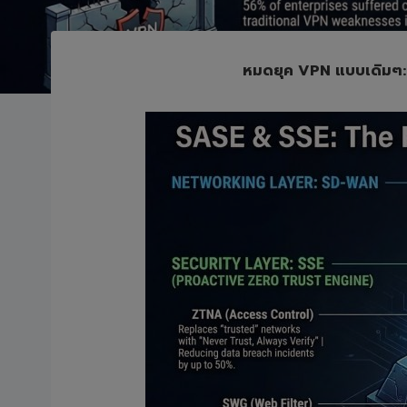
หมดยุค VPN แบบเดิมๆ: 