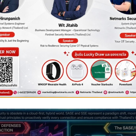
้าปลีกไอทีถูกปรับสูงถึง 7 ล้านบาทจากเหตุข้อมูลรั่วไหล การลงทุนใ
ost of Ownership) ด้าน IT ลงได้ถึง 20-30% ในระยะยาว
ค์กรจะได้ความคล่องตัว (Agility) ขั้นสุด พนักงานทำงานได้อย่างปล
คาแพงไปติดตั้งทุกที่
เดิมๆ
การไม่ลงทุนใน SASE วันนี้ คือการสะสม “หนี้ทางเทคโนโลยี” (
่าช้า และสูญเสียความน่าเชื่อถือหากข้อมูลลูกค้าหลุดรอดออกไป