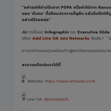
“อย่ารอให้ค่าปรับจาก PDPA หรือค่าไถ่จาก Ransomw
ของ ‘ตัวตน’ ทิ้งป้อมปราการที่ผุพัง แล้วติดปีกใ
อย่างไร้รอยต่อ”
📥ดาวน์โหลด
Infographic
และ
Executive Slide
เพียง
Add Line OA ของ Netmarks
พิมพ์👉 ” S
หากองค์กรของคุณพร้อมก้าวสู่สถาปัตยกรรมแห่งอนา
สามารถติดต่อเราได้ที่
Website:
https://www.netmarks.co.th
Line OA:
@netmarksth