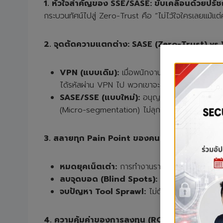
1. หัวใจสำคัญของ SSE/SASE: ขับเคลื่อนด้วยปร
กระบวนทัศน์ไปสู่ Zero-Trust คือ “ไม่ไว้ใจใครเลยแม้แต่ค
2.
จุดตัดความแตกต่าง:
SASE (Zero-Trust) v
VPN (
แบบเดิม):
เมื่อพนักงานอยู่นอกออฟฟิศ การ
ได้รหัสผ่าน VPN ไป พวกเขาจะสามารถทะลวงเข้าไปดูข
SASE/SSE (แบบใหม่):
อนุญาตให้พนักงานเชื่อม
(Micro-segmentation) ไม่ลุกลามไปยังระบบอื่น
3.
สลายทุก
Pain Point
ของคน
IT
และผู้ใช้งาน
หมดยุคเน็ตเต่า:
การทำงานราบรื่นขึ้น เพราะไม่ต้
ลบจุดบอด (
Blind Spots):
ควบคุมและมองเห็นกา
จบปัญหา
Tool Sprawl:
ไม่ต้องบริหารจัดการอุ
4. ความคุ้มค่าของการลงทุน (ROI) และการรอด