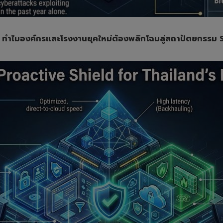
ทำไมองค์กรและโรงงานยุคใหม่ต้องพลิกโฉมสู่สถาปัตยกรรม