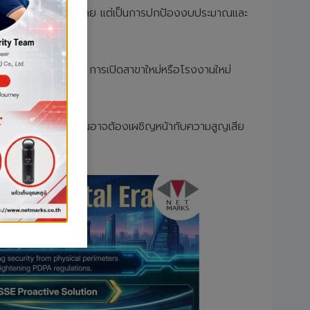
น SASE จึงไม่ใช่รายจ่าย แต่เป็นการปกป้องงบประมาณและ
อดภัยจากทุกมุมโลก การเปิดสาขาใหม่หรือโรงงานใหม่
Technical Debt) คุณอาจต้องเผชิญหน้ากับความสูญเสีย