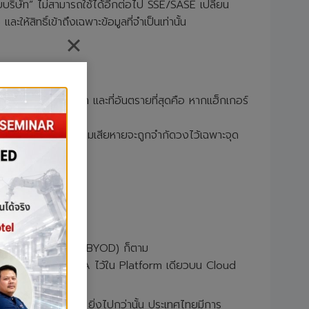
ข่ายบริษัท” ไม่สามารถใช้ได้อีกต่อไป SSE/SASE เปลี่ยน
สิทธิ์เข้าถึงเฉพาะข้อมูลที่จำเป็นเท่านั้น
ิดคอขวด เน็ตช้า และที่อันตรายที่สุดคือ หากแฮ็กเกอร์
กมีการถูกแฮ็ก ความเสียหายจะถูกจำกัดวงไว้เฉพาะจุด
จะใช้มือถือส่วนตัว (BYOD) ก็ตาม
SWG, CASB และ ZTNA ไว้ใน Platform เดียวบน Cloud
ช่องโหว่ของ VPN ยิ่งไปกว่านั้น ประเทศไทยมีการ