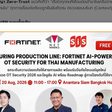
ัชญา Zero-Trust
แนวคิดที่ว่า “เชื่อใจทุกคนที่เชื่อมต่อเข้ามาในเครือ
นใน” ทุกการเชื่อมต่อต้องถูกยืนยันตัวตน ตรวจสอบบริบท (Context) และให้
s VPN
แบบดั้งเดิม
เข้าถึง Cloud ต้องวิ่งกลับมาผ่าน Data Center ตรงกลางก่อน ทำให้เก
้อมูลได้ทั้งเครือข่าย
ต่อตรงสู่ Cloud (Direct-to-Cloud) ลดความหน่วง (Latency) และหา
องถูกบังคับวิ่งผ่านท่อ VPN แคบๆ
รใช้งานแอปพลิเคชันหรือข้อมูล (Shadow IT) ได้ทั้งหมด แม้พนักงาน
ปกรณ์ Security หลายยี่ห้อให้วุ่นวาย เพราะ SASE รวม Firewall, 
พ้นกฎหมาย PDPA
สถิติระบุว่ากว่า 56% ขององค์กรเคยถูกโจมตีผ่าน