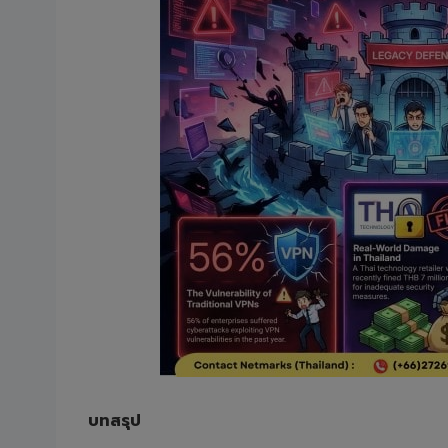
บทสรุป