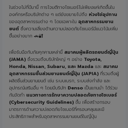
ในช่วงไม่กี่ปีมานี้ การโจมตีทางไซเบอร์ไม่เพียงแค่เกิดขึ้นใน
องค์กรหรือบริษัทต่าง ๆ แต่ยังขยายไปถึง
ห่วงโซ่อุปทาน
ของอุตสาหกรรมต่าง ๆ โดยเฉพาะใน
อุตสาหกรรมยาน
ยนต์
ซึ่งความเสี่ยงด้านความปลอดภัยไซเบอร์มีแนวโน้มเพิ่ม
ขึ้นอย่างมาก 🚗🔐
เพื่อรับมือกับภัยคุกคามเหล่านี้
สมาคมผู้ผลิตรถยนต์ญี่ปุ่น
(JAMA)
ซึ่งรวมถึงบริษัทใหญ่ ๆ อย่าง
Toyota,
Honda, Nissan, Subaru, และ Mazda
และ
สมาคม
อุตสาหกรรมชิ้นส่วนยานยนต์ญี่ปุ่น (JAPIA)
ที่รวมถึงผู้
ผลิตชิ้นส่วนยานยนต์ เช่น ระบบเบรก, ระบบส่งกำลัง และ
อุปกรณ์เสริมอื่น ๆ โดยมีบริษัท
Denso
เป็นแกนนำ ได้ร่วม
กันจัดทำ
แนวทางการรักษาความปลอดภัยทางไซเบอร์
(Cybersecurity Guidelines)
ขึ้น เพื่อสร้างกรอบ
มาตรการด้านความปลอดภัยไซเบอร์ที่ครอบคลุมและมี
ประสิทธิภาพสำหรับอุตสาหกรรมยานยนต์ในญี่ปุ่น