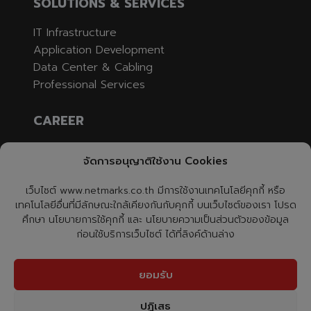
SOLUTIONS & SERVICES
IT Infrastructure
Application Development
Data Center & Cabling
Professional Services
CAREER
Job Opening
จัดการอนุญาติใช้งาน Cookies
Apply
เว็บไซต์ www.netmarks.co.th มีการใช้งานเทคโนโลยีคุกกี้ หรือ
CONTACT US
เทคโนโลยีอื่นที่มีลักษณะใกล้เคียงกันกับคุกกี้ บนเว็บไซต์ของเรา โปรด
ศึกษา นโยบายการใช้คุกกี้ และ นโยบายความเป็นส่วนตัวของข้อมูล
ก่อนใช้บริการเว็บไซต์ ได้ที่ลิงค์ด้านล่าง
NetmarksTH
@netmarksth
ยอมรับ
0-2726-9600
ปฏิเสธ