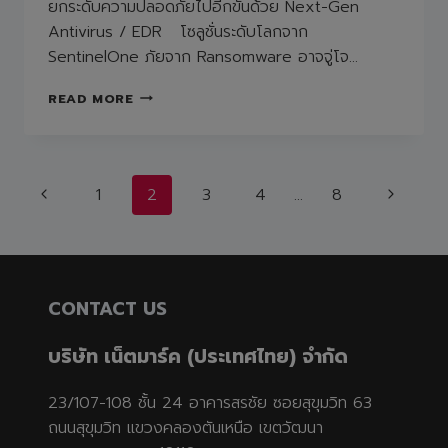
ยกระดับความปลอดภัยไปอีกขั้นด้วย Next-Gen
Antivirus / EDR โซลูชั่นระดับโลกจาก
SentinelOne ภัยจาก Ransomware อาจจู่โจ…
ยก
READ MORE
ระดับ
ความ
ปลอดภัย
Page
ไป
Previous
Next
1
2
3
4
…
8
อีก
ขั้น
navigation
Page
Page
ด้วย
NEXT-
GEN
ANTIVIRUS/EDR
CONTACT US
โซลูชั่น
ระดับ
บริษัท เน็ตมาร์ค (ประเทศไทย) จำกัด
โลก
จาก
SENTINELONE
23/107-108 ชั้น 24 อาคารสรชัย ซอยสุขุมวิท 63
ถนนสุขุมวิท แขวงคลองตันเหนือ เขตวัฒนา