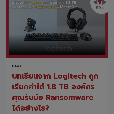
ทีม
งาน
NETMARKS
(THAILAND)
ด้าน
SASE
SPECIALIZATION
จาก
FORTINET
ช่วย
ยก
ระดับ
ความ
NEWS
ปลอดภัย
ด้าน
บทเรียนจาก Logitech ถูก
ไซเบอร์
สู่
เรียกค่าไถ่ 1.8 TB องค์กร
มาตรฐาน
ระดับ
คุณรับมือ Ransomware
โลก
ได้อย่างไร?