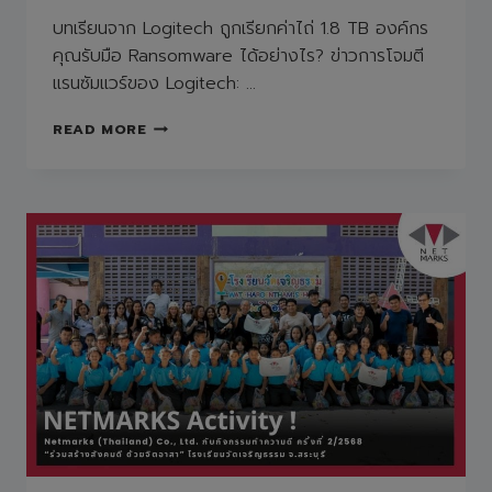
บทเรียนจาก Logitech ถูกเรียกค่าไถ่ 1.8 TB องค์กร
คุณรับมือ Ransomware ได้อย่างไร? ข่าวการโจมตี
แรนซัมแวร์ของ Logitech: …
บท
READ MORE
เรียน
จาก
LOGITECH
ถูก
เรียก
ค่า
ไถ่
1.8
TB
องค์กร
คุณ
รับมือ
RANSOMWARE
ได้
อย่างไร?