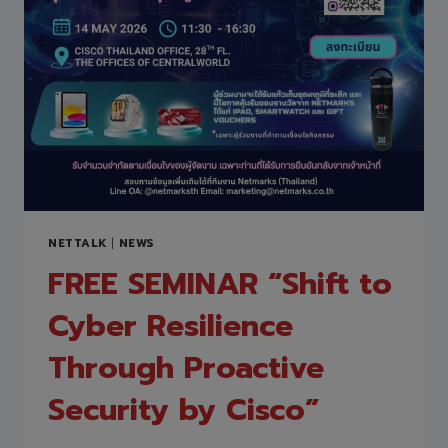
NETTALK
|
NEWS
FREE SEMINAR “Shift to
Cyber Resilience
Through Proactive
Security by Cisco”