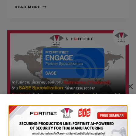
NETMARKS
READ MORE
(THAILAND)
ร่วม
งาน
CISCO
THAILAND
&
MYANMAR
PARTNER
APPRECIATION
2025
AT
THE
PHUKET,
THAILAND.
NEWS
การันตีความเชี่ยวชาญของ