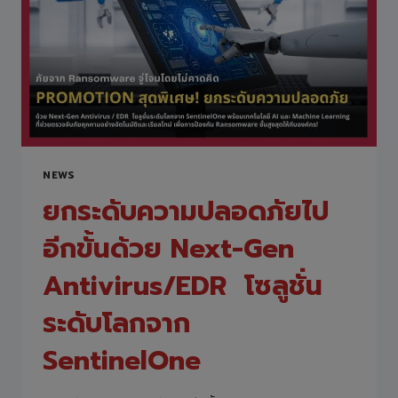
(THAILAND)
ด้าน
FORTINET
SECURE
NETWORKING
FIREWALL
จาก
FORTINET
ช่วย
ยก
NEWS
ระดับ
ความ
ยกระดับความปลอดภัยไป
ปลอดภัย
เครือ
อีกขั้นด้วย Next-Gen
ข่าย
สู่
Antivirus/EDR โซลูชั่น
มาตรฐาน
ระดับ
ระดับโลกจาก
โลก
SentinelOne