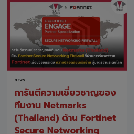
ดี
ครั้ง
ที่
2/2568
“ร่วม
สร้าง
สังคม
ดี
ด้วย
จิต
อาสา”
โรงเรียน
วัด
NEWS
เจริญ
ธรรม
การันตีความเชี่ยวชาญของ
จ.สระบุรี
ทีมงาน Netmarks
(Thailand) ด้าน Fortinet
Secure Networking