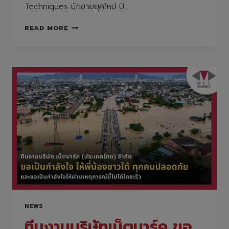
Techniques นักขายยุคใหม่ ปิ…
NETMARKS
READ MORE
TRAINING “THE
MASTER
CLASS:
CLOSE
SELLING
TECHNIQUES
นัก
ขาย
ยุค
ใหม่
ปิด
การ
ขาย
อย่าง
มือ
อาชีพ”
NEWS
ทีมงานบริษัทเน็ตมาร์ค ขอ