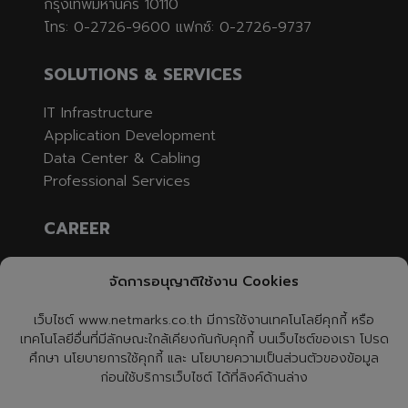
กรุงเทพมหานคร 10110
โทร: 0-2726-9600 แฟกซ์: 0-2726-9737
SOLUTIONS & SERVICES
IT Infrastructure
Application Development
Data Center & Cabling
Professional Services
CAREER
Job Opening
จัดการอนุญาติใช้งาน Cookies
Apply
เว็บไซต์ www.netmarks.co.th มีการใช้งานเทคโนโลยีคุกกี้ หรือ
CONTACT US
เทคโนโลยีอื่นที่มีลักษณะใกล้เคียงกันกับคุกกี้ บนเว็บไซต์ของเรา โปรด
ศึกษา นโยบายการใช้คุกกี้ และ นโยบายความเป็นส่วนตัวของข้อมูล
ก่อนใช้บริการเว็บไซต์ ได้ที่ลิงค์ด้านล่าง
NetmarksTH