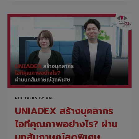
&
CLOUD:
พลิก
โฉม
การ
ศึกษา
ด้วย
เทคโนโลยี
ใหม่
ที่
ปลอดภัย
และ
เข้า
ถึง
ได้
ใน
NEX TALKS BY UAL
เมือง
อา
UNIADEX สร้างบุคลากร
ซากะ
ไอทีคุณภาพอย่างไร? ผ่าน
บทสัมภาษณ์สุดพิเศษ