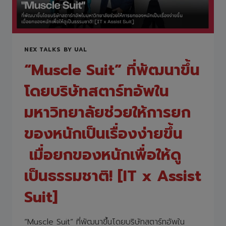
ความ
สำคัญ
กับ
การ
เชื่อม
NEX TALKS BY UAL
โยง เพื่อ
ยก
“Muscle Suit” ที่พัฒนาขึ้น
ระดับ
ความ
โดยบริษัทสตาร์ทอัพใน
สุข
ของ
มหาวิทยาลัยช่วยให้การยก
พนักงาน
UNIADEX
ของหนักเป็นเรื่องง่ายขึ้น
เมื่อยกของหนักเพื่อให้ดู
เป็นธรรมชาติ! [IT x Assist
Suit]
“Muscle Suit” ที่พัฒนาขึ้นโดยบริษัทสตาร์ทอัพใน