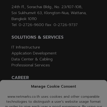
ไวน์
24th Fl., Sorachai Bldg., No. 23/107-108,
ครั้ง
ที่
Soi Sukhumvit 63, Klongton-Nua, Wattana,
26
Bangkok 10110
ตอน
Tel: 0-2726-9600 Fax: 0-2726-9737
ที่
1 คุณ
ดื่ม
SOLUTIONS & SERVICES
ไวน์
มาก
IT Infrastructure
แค่
Application Development
ไหน
Data Center & Cabling
ใน
หนึ่ง
Professional Services
ปี?
(ฉบับ
CAREER
วัน
ที่
Manage Cookie Consent
Job Opening
12
กันยายน
Apply
www.netmarks.co.th uses cookies and other comparable
2566)
technologies to distinguish a user's website usage format
CONTACT US
in order to give each user a good experience. By using our