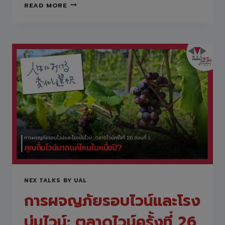
ทำไม
READ MORE
ต้อง
รีไซเคิล
ขยะ
พลาสติก
ความ
ท้าทาย
ของ
ระบบ
หมุนเวียน
ทรัพยากร
NEX TALKS BY UAL
การผจญภัยรอบไวน์และโรง
บ่มไวน์: ตลาดไวน์ครั้งที่ 26