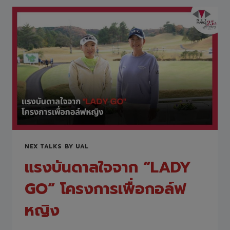
มา
ซาวะ
ยก
ระดับ
ระบบ
IT
ด้วย
MICROSOFT
AZURE
&
RUBRIK
NEX TALKS BY UAL
แรงบันดาลใจจาก “LADY
GO” โครงการเพื่อกอล์ฟ
หญิง