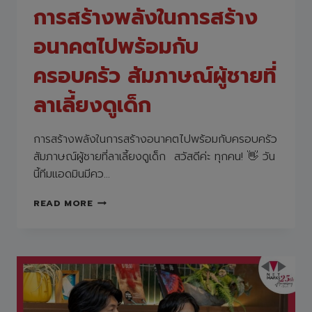
ขึ้น
การสร้างพลังในการสร้าง
เมื่อ
ยก
อนาคตไปพร้อมกับ
ของ
หนัก
ครอบครัว สัมภาษณ์ผู้ชายที่
เพื่อ
ให้
ลาเลี้ยงดูเด็ก
ดู
เป็น
ธรรมชาติ!
การสร้างพลังในการสร้างอนาคตไปพร้อมกับครอบครัว
[IT
สัมภาษณ์ผู้ชายที่ลาเลี้ยงดูเด็ก สวัสดีค่ะ ทุกคน! 👋 วัน
X
นี้ทีมแอดมินมีคว…
ASSIST
SUIT]
การ
READ MORE
สร้าง
พลัง
ใน
การ
สร้าง
อนาคต
ไป
พร้อม