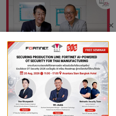
ฮาระ
จัง
หวัด
ชิบะ
ยก
ระดับ
งาน
ราชการ
ด้วย
“WRAP”
สู่
ยุค
ดิจิทัล
NEX TALKS BY UAL
พร้อม
ผลัก
การสนทนากับศาสตราจารย์
ดัน
การ
Maeno ในเรื่อง ‘ศาสตร์
ทำงาน
ยุค
แห่งความสุข’ การให้ความ
ใหม่
สำคัญกับการเชื่อมโยง เพื่อ