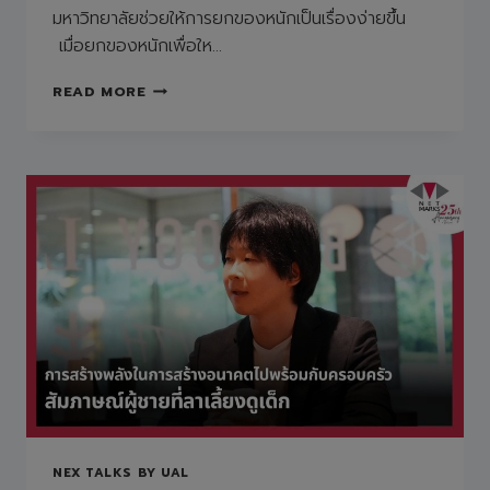
มหาวิทยาลัยช่วยให้การยกของหนักเป็นเรื่องง่ายขึ้น
เมื่อยกของหนักเพื่อให…
“MUSCLE
READ MORE
SUIT”
ที่
พัฒนา
ขึ้น
โดย
บริษัท
สตาร์ท
อัพ
ใน
มหาวิทยาลัย
ช่วย
ให้การ
ยก
ของ
หนัก
เป็น
เรื่อง
NEX TALKS BY UAL
ง่าย