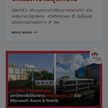
UNIADEX สร้างบุคลากรไอทีคุณภาพอย่างไร? ผ่าน
บทสัมภาษณ์สุดพิเศษ สวัสดีค่ะทุกคน! 😊 วันนี้แอดมิ
นมีบทความน่าสนใจจาก JP We…
UNIADEX
READ MORE
สร้าง
บุคลากร
ไอที
คุณภาพ
อย่างไร?
ผ่าน
บท
สัมภาษณ์
สุด
พิเศษ