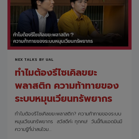
กับ
ครอบครัว
สัมภาษณ์
ผู้ชาย
ที่
ลา
เลี้ยง
ดู
เด็ก
NEX TALKS BY UAL
ทำไมต้องรีไซเคิลขยะ
พลาสติก ความท้าทายของ
ระบบหมุนเวียนทรัพยากร
ทำไมต้องรีไซเคิลขยะพลาสติก? ความท้าทายของระบบ
หมุนเวียนทรัพยากร สวัสดีค่ะ ทุกคน! วันนี้ทีมแอดมินมี
ความรู้ที่น่าสนใจม…