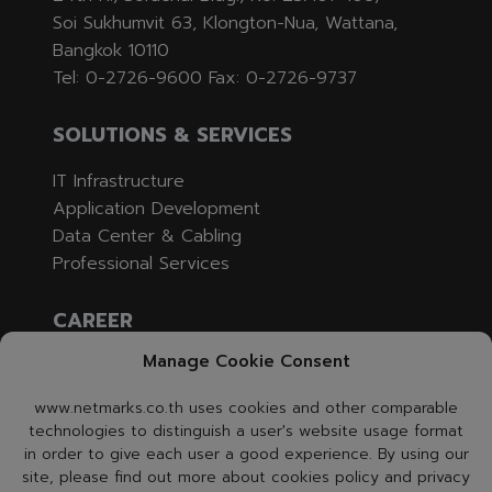
Soi Sukhumvit 63, Klongton-Nua, Wattana,
Bangkok 10110
Tel: 0-2726-9600 Fax: 0-2726-9737
SOLUTIONS & SERVICES
IT Infrastructure
Application Development
Data Center & Cabling
Professional Services
CAREER
Manage Cookie Consent
Job Opening
Apply
www.netmarks.co.th uses cookies and other comparable
technologies to distinguish a user's website usage format
CONTACT US
in order to give each user a good experience. By using our
site, please find out more about cookies policy and privacy