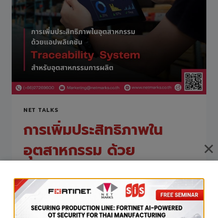
NET TALKS
การเพิ่มประสิทธิภาพใน
อุตสาหกรรม ด้วย
แอปพลิเคชัน Traceability
System สำหรับ
อุตสาหกรรมการผลิต