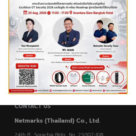
ปัจจุบัน ในอุตสาหกรรมการผลิตที่มีการผลิต ผลิตภัณฑ์
หลายอย่างและวัตถุดิบเป็นสิ่งสําคัญมากที่ต้องจัดการ
กับวัสดุ ซึ่งคุณสามารถติดตามปริมาณวัตถุดิบคุณภาพ
ของวัสดุในสต็อก, วัสดุที่เสียหาย, วัสดุที่ใช้และ
ผลิตภัณฑ์ขั้นสุดท้าย การติดตามขั้นตอนทั้งหมดนี้เป็น
งานที่ยากและต้องใช้เวลาและค่าใช้จ่ายมากขึ้นพร้อมกับ
กําลังคน เพื่อลดค่าใช้จ่ายเหล่านี้
การ
READ MORE
เพิ่ม
ประสิทธิภาพ
ใน
อุตสาหกรรม
ด้วย
แอปพลิเคชัน TRACEABILITY
CONTACT US
SYSTEM
สำหรับ
Netmarks (Thailand) Co., Ltd.
อุตสาหกรรม
การ
24th Fl., Sorachai Bldg., No. 23/107-108,
ผลิต